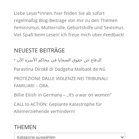
Liebe Leser*innen, hier finden Sie ab sofort
regelmäßig Blog-Beiträge von mir zu den Themen
Feminismus, Mutterrolle, Geburtshilfe und Sexismus.
Viel Spaß beim Lesen! Ich freue mich über Feedback!
NEUESTE BEITRÄGE
• الدفاع عن حقوق الضحايا في محاكم الأسرة الآن
Parastina Dîrokê di Dadgeha Malbatê de Nû
PROTEZIONE DALLE VIOLENZE NEI TRIBUNALI
FAMILIARI – ORA.
Billie Eilish in Germany – „It’s a war on women“
CALL to ACTION: Geplante Katastrophe für
Alleinerziehende verhindern!
THEMEN
THEMEN